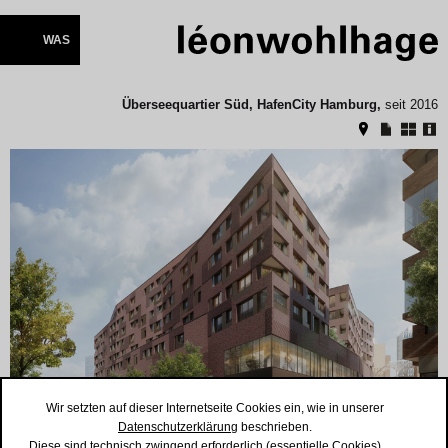
NAVIGATION
ÜBERSPRINGEN
WAS
NEU
Überseequartier Süd, HafenCity Hamburg,
seit 2016
FÜR WEN
WIE
WER
©
Wir setzten auf dieser Internetseite Cookies ein, wie in unserer
Datenschutzerklärung
beschrieben.
Diese sind technisch zwingend erforderlich (essentielle Cookies).